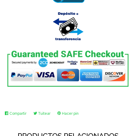
Compartir
Compartir
Tuitear
Tuitear
Hacer pin
Pinear
en
en
en
Facebook
Twitter
Pinterest
PRODUCTOS RELACIONADOS