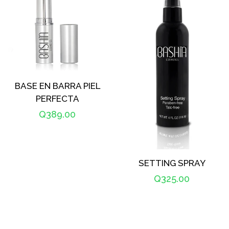
BASE EN BARRA PIEL
PERFECTA
Precio
Q389.00
habitual
SETTING SPRAY
Precio
Q325.00
habitual