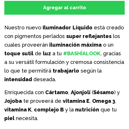
a
a
Agregar al carrito
PAGO & ENVÍO
la
la
cantidad
can
Nuestro nuevo
Iluminador
Líquido
está creado
BLOG
con pigmentos perlados
super reflejantes
los
de
de
cuales proveerán
iluminación
máxima
o un
artículos
artí
ENCUENTRANOS
toque
sutil
de
luz
a tu
#BASHÍALOOK
, gracias
a su versátil formulación y cremosa consistencia
INGRESAR
lo que te permitirá
trabajarlo
según la
intensidad
deseada.
CREAR CUENTA
Enriquecida con
Cártamo
,
Ajonjolí
(
Sésamo
) y
Jojoba
te proveerá de
vitamina E
,
Omega 3
,
vitamina K
,
complejo B
y la
nutrición
que tu
piel
necesita.