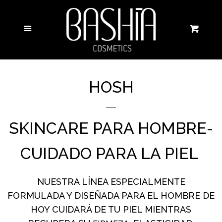
CATÁLOGO
Ce
Más
Carri
MAQUILLAJE
SKINCARE
HOSH
HOSH
SKINCARE PARA HOMBRE-
BASHÍA CLEAN
CUIDADO PARA LA PIEL
NUESTRA LÍNEA ESPECIALMENTE
BASHÍA BRIDE
FORMULADA Y DISEÑADA PARA EL HOMBRE DE
HOY CUIDARÁ DE TU PIEL MIENTRAS
CURSOS/TALLERES