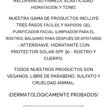
RECUPERA SU
, ELASTICIDAD,
FIRMEZA
Y TONO.
HIDRATACIÓN
BASHÍA PRO
NUESTRA GAMA DE PRODUCTOS INCLUYE
TRES PASOS
Y
FÁCILES
RÁPIDOS: GEL
DS LABS
PURIFICADOR FACIAL (LIMPIADOR PARA EL
ROSTRO), BÁLSAMO PARA DESPUÉS DE AFEITARSE
NIOXIN
AFTERSHAVE, HIDRATANTE CON
-
PROTECTOR SOLAR SPF 30 - ROSTRO Y
CUERPO.
FLORACTIVE
TODOS NUESTROS PRODUCTOS SON
VEGANOS, LIBRE DE PARABENO, SULFATO Y
WELLA
CRUELDAD ANIMAL.
PROFESSIONALS
¡DERMATOLÓGICAMENTE PROBADOS!
MARCA