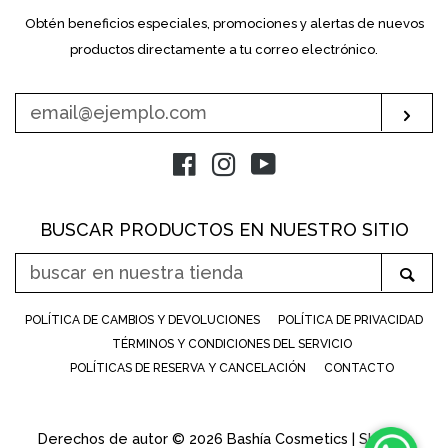
Obtén beneficios especiales, promociones y alertas de nuevos
INTRODUZCA
SU
productos directamente a tu correo electrónico.
E-
MAIL
Sus
Facebook
Instagram
YouTube
BUSCAR PRODUCTOS EN NUESTRO SITIO
BUSCAR
Bus
EN
NUESTRA
POLÍTICA DE CAMBIOS Y DEVOLUCIONES
POLÍTICA DE PRIVACIDAD
TIENDA
TÉRMINOS Y CONDICIONES DEL SERVICIO
POLÍTICAS DE RESERVA Y CANCELACIÓN
CONTACTO
Derechos de autor © 2026
Bashía Cosmetics
|
Shopify