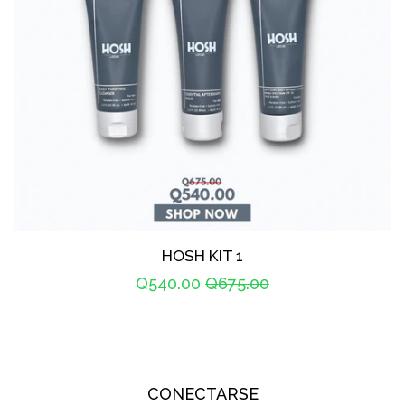
HOSH KIT 1
Precio
Q540.00
Precio
Q675.00
de
habitual
oferta
CONECTARSE