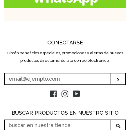
CONECTARSE
Obtén beneficios especiales, promociones y alertas de nuevos
INTRODUZCA
SU
productos directamente a tu correo electrónico.
E-
MAIL
Sus
Facebook
Instagram
YouTube
BUSCAR PRODUCTOS EN NUESTRO SITIO
BUSCAR
Bus
EN