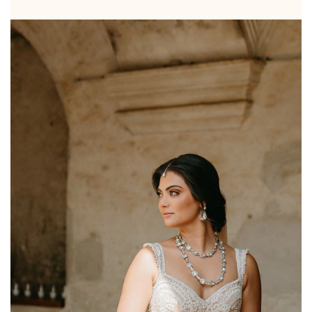
BASHÍA PRO
DS LABS
NIOXIN
FLORACTIVE
WELLA
PROFESSIONALS
MARCA