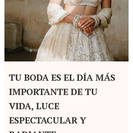
PAGO & ENVÍO
BLOG
ENCUENTRANOS
INGRESAR
TU BODA ES EL DÍA MÁS
IMPORTANTE DE TU
CREAR CUENTA
VIDA, LUCE
ESPECTACULAR Y