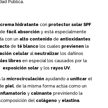
dad Pública.
crema hidratante
con
protector solar SPF
 de
fácil
absorción
y está especialmente
da con un
alto
contenido
de
antioxidantes
racto
de
té blanco
los cuales
previenen
la
ación
celular
al
neutralizar
los dañinos
ales
libres
en especial los causados por la
exposición
solar
y los
rayos UV
.
a
la
microcirculación
ayudando a
unificar
el
de
piel
, de la misma forma actúa como un
inflamatorio
y
calmante
previniendo la
scomposición del
colágeno
y
elastina
.