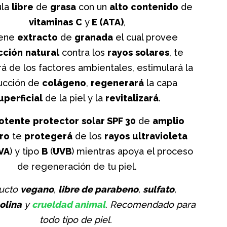
ula
libre
de
grasa
con un
alto
contenido
de
vitaminas
C
y
E (ATA)
,
iene
extracto
de
granada
el cual provee
cción
natural
contra los
rayos
solares
, te
á de los factores ambientales, estimulará la
ucción de
colágeno
,
regenerará
la capa
uperficial
de la piel y la
revitalizará
.
otente
protector
solar SPF 30
de
amplio
ro
te
protegerá
de los
rayos
ultravioleta
VA
) y tipo
B
(
UVB
) mientras apoya el proceso
de regeneración de tu piel.
ucto
vegano
,
libre de parabeno
,
sulfato
,
olina
y
crueldad animal
. Recomendado para
todo tipo de piel.