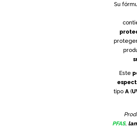
Su fórm
cont
prote
proteger
prod
s
Este
p
espect
tipo
A
(
U
Prod
PFAS
,
lan