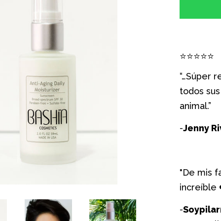
a
la
cantid
⭐
⭐
⭐
⭐
⭐
de
artícu
“…Súper r
todos sus
animal.”
-
Jenny Ri
"De mis fa
increíble
-
Soypilar