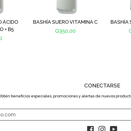
O ÁCIDO
BASHÍA SUERO VITAMINA C
BASHÍA
O + B5
Precio
Q350.00
0
habitual
h
l
CONECTARSE
Obtén beneficios especiales, promociones y alertas de nuevos producto
INTRODUZCA
SU
E-
MAIL
Facebook
Instagram
YouT