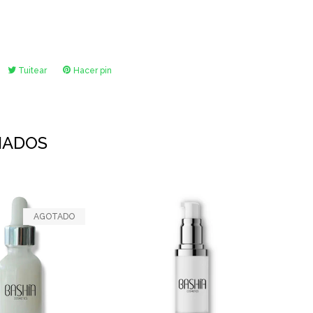
ompartir
Tuitear
Tuitear
Hacer pin
Pinear
n
en
en
acebook
Twitter
Pinterest
NADOS
AGOTADO