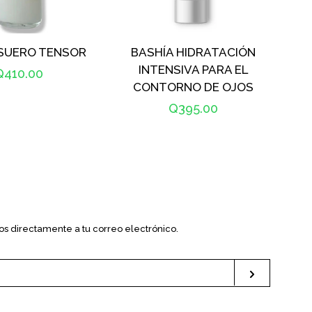
 SUERO TENSOR
BASHÍA HIDRATACIÓN
INTENSIVA PARA EL
Precio
Q410.00
CONTORNO DE OJOS
abitual
Precio
Q395.00
habitual
s directamente a tu correo electrónico.
Suscribi
ube