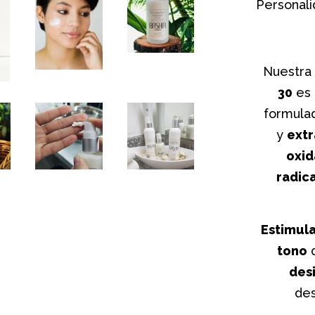
Personali
Nuestra
30
es
formula
y
ext
oxid
radic
Estimul
tono
des
de