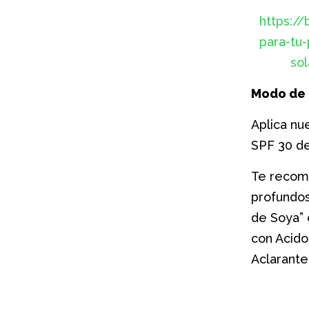
https:/
para-tu-
sol
Modo de 
Aplica nu
SPF 30 des
Te recom
profundo
de Soya” 
con Acido
Aclarante