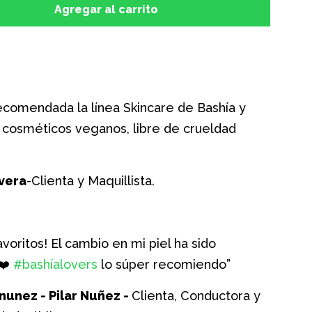
a
Agregar al carrito
la
ad
cantidad
de
los
artículos
ecomendada la línea Skincare de Bashía y
 cosméticos veganos, libre de crueldad
vera
-Clienta y Maquillista.
voritos! El cambio en mi piel ha sido
 ❤️
#bashíalovers
lo súper recomiendo”
nunez - Pilar Nuñez -
Clienta, Conductora y