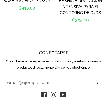
BASHÍA SUERO TENSOR
BASHÍA HIDRATACIÓN
INTENSIVA PARA EL
Precio
Q410.00
CONTORNO DE OJOS
habitual
Precio
Q395.00
habitual
CONECTARSE
Obtén beneficios especiales, promociones y alertas de nuevos
INTRODUZCA
SU
productos directamente a tu correo electrónico.
E-
MAIL
Sus
Facebook
Instagram
YouTube