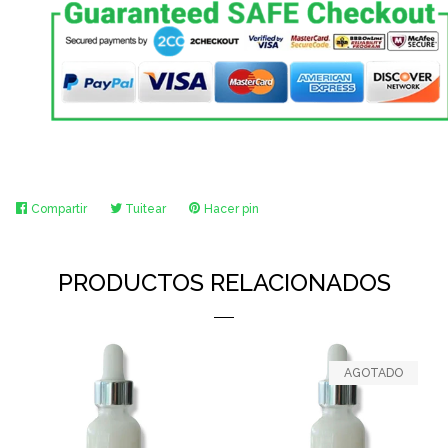
Compartir
Compartir
Tuitear
Tuitear
Hacer pin
Pinear
en
en
en
Facebook
Twitter
Pinterest
PRODUCTOS RELACIONADOS
AGOTADO