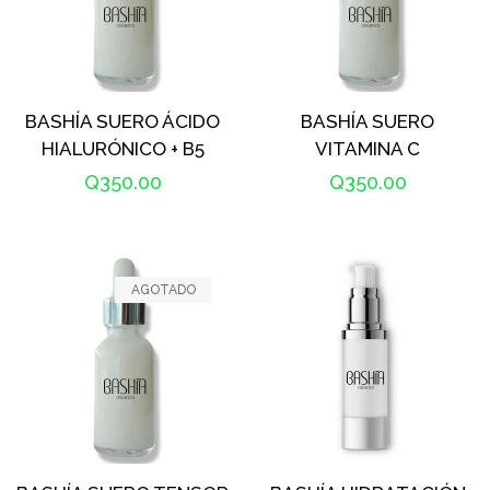
BASHÍA SUERO ÁCIDO
BASHÍA SUERO
HIALURÓNICO + B5
VITAMINA C
Precio
Q350.00
Precio
Q350.00
habitual
habitual
AGOTADO