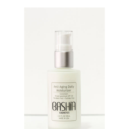
HABITUAL
BASHÍA PRO
DS LABS
NIOXIN
FLORACTIVE
WELLA
PROFESSIONALS
MARCA