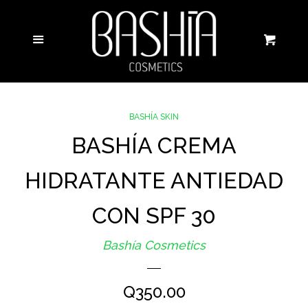
CATÁLOGO
Ce
Más
Carri
MAQUILLAJE
SKINCARE
BASHÍA SKIN
BASHÍA CREMA
HOSH
HIDRATANTE ANTIEDAD
BASHÍA CLEAN
CON SPF 30
Bashía Cosmetics
BASHÍA BRIDE
PRECIO
Q350.00
CURSOS/TALLERES