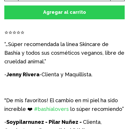
uno
uno
a
a
Agregar al carrito
la
la
cantidad
can
⭐
⭐
⭐
⭐
⭐
de
de
“…Súper recomendada la línea Skincare de
artículos
artí
Bashía y todos sus cosméticos veganos, libre de
crueldad animal.”
-
Jenny Rivera
-Clienta y Maquillista.
"De mis favoritos! El cambio en mi piel ha sido
increíble ❤️
#bashíalovers
lo súper recomiendo”
-
Soypilarnunez - Pilar Nuñez -
Clienta,