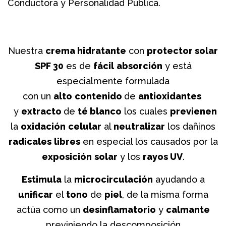
Conductora y Personalidad Pública.
Nuestra
crema hidratante
con
protector solar
SPF 30
es de
fácil
absorción
y está
especialmente formulada
con un
alto
contenido
de
antioxidantes
y
extracto
de
té blanco
los cuales
previenen
la
oxidación
celular
al
neutralizar
los dañinos
radicales
libres
en especial los causados por la
exposición
solar
y los
rayos UV
.
Estimula
la
microcirculación
ayudando a
unificar
el
tono
de
piel
, de la misma forma
actúa como un
desinflamatorio
y
calmante
previniendo la descomposición