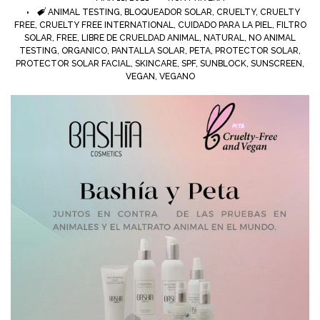
ETIQUETAS
ANIMAL TESTING
,
BLOQUEADOR SOLAR
,
CRUELTY
,
CRUELTY
FREE
,
CRUELTY FREE INTERNATIONAL
,
CUIDADO PARA LA PIEL
,
FILTRO
BASHÍA PRO
SOLAR
,
FREE
,
LIBRE DE CRUELDAD ANIMAL
,
NATURAL
,
NO ANIMAL
TESTING
,
ORGANICO
,
PANTALLA SOLAR
,
PETA
,
PROTECTOR SOLAR
,
PROTECTOR SOLAR FACIAL
,
SKINCARE
,
SPF
,
SUNBLOCK
,
SUNSCREEN
,
VEGAN
,
VEGANO
DS LABS
NIOXIN
FLORACTIVE
WELLA
PROFESSIONALS
MARCA