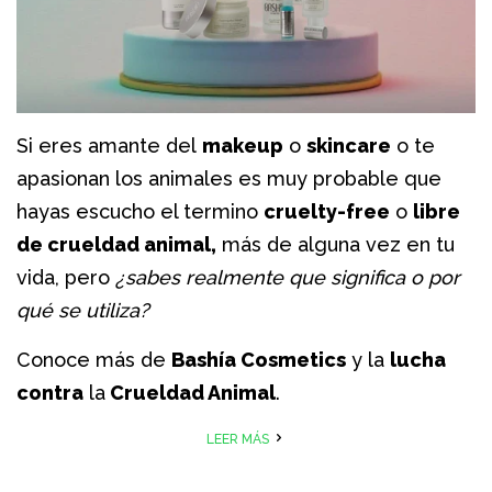
PAGO & ENVÍO
BLOG
Si eres amante del
makeup
o
skincare
o te
apasionan los animales es muy probable que
ENCUENTRANOS
hayas escucho el termino
cruelty-free
o
libre
de crueldad animal,
más de alguna vez en tu
INGRESAR
vida, pero
¿sabes realmente que significa o por
qué se utiliza?
CREAR CUENTA
Conoce más de
Bashía Cosmetics
y la
lucha
contra
la
Crueldad Animal
.
LEER MÁS