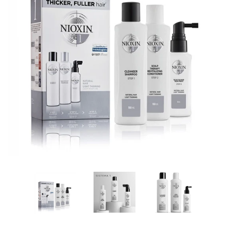
BASHÍA PRO
DS LABS
NIOXIN
FLORACTIVE
WELLA
PROFESSIONALS
MARCA