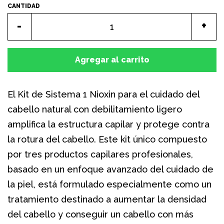
CANTIDAD
PAGO & ENVÍO
Quitar
Aum
-
+
uno
uno
BLOG
a
a
Agregar al carrito
la
la
ENCUENTRANOS
cantidad
can
El Kit de Sistema 1 Nioxin para el cuidado del
cabello natural con debilitamiento ligero
de
de
INGRESAR
amplifica la estructura capilar y protege contra
artículos
artí
la rotura del cabello. Este kit único compuesto
por tres productos capilares profesionales,
CREAR CUENTA
basado en un enfoque avanzado del cuidado de
la piel, está formulado especialmente como un
tratamiento destinado a aumentar la densidad
del cabello y conseguir un cabello con más