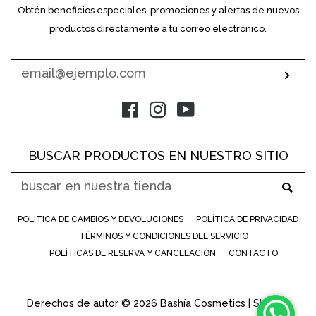
Obtén beneficios especiales, promociones y alertas de nuevos
INTRODUZCA
SU
productos directamente a tu correo electrónico.
E-
MAIL
Sus
Facebook
Instagram
YouTube
BUSCAR PRODUCTOS EN NUESTRO SITIO
BUSCAR
Bus
EN
NUESTRA
POLÍTICA DE CAMBIOS Y DEVOLUCIONES
POLÍTICA DE PRIVACIDAD
TIENDA
TÉRMINOS Y CONDICIONES DEL SERVICIO
POLÍTICAS DE RESERVA Y CANCELACIÓN
CONTACTO
Derechos de autor © 2026
Bashía Cosmetics
|
Shopify