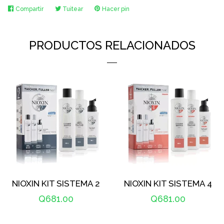
Compartir
Compartir
Tuitear
Tuitear
Hacer pin
Pinear
en
en
en
Facebook
Twitter
Pinterest
PRODUCTOS RELACIONADOS
NIOXIN KIT SISTEMA 2
NIOXIN KIT SISTEMA 4
Precio
Q681.00
Precio
Q681.00
habitual
habitual