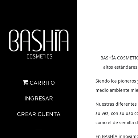
BASHÍA COSMETICS
altos estándares
Siendo los pioneros
CARRITO
medio ambiente mient
INGRESAR
Nuestras diferentes 
su vez, con su uso c
CREAR CUENTA
como el de semilla d
En BASHÍA innovamos