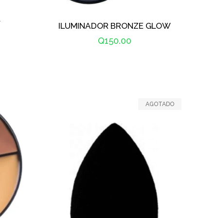
W
ILUMINADOR BRONZE GLOW
Precio
Q150.00
habitual
AGOTADO