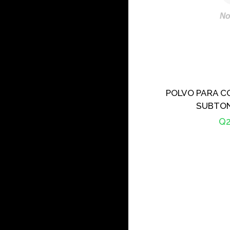
POLVO PARA C
SUBTO
Pr
Q2
ha