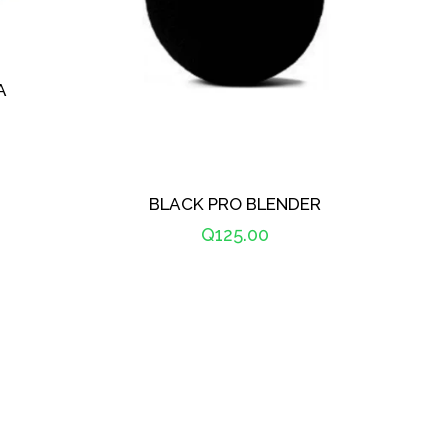
A
BLACK PRO BLENDER
Precio
Q125.00
habitual