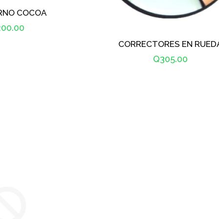
RNO COCOA
ecio
00.00
CORRECTORES EN RUED
bitual
Precio
Q305.00
habitual