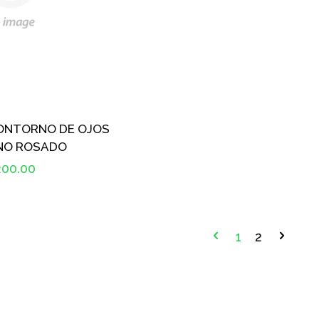
ONTORNO DE OJOS
NO ROSADO
ecio
00.00
bitual
1
2