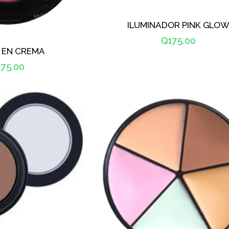
ILUMINADOR PINK GLO
Precio
Q175.00
 EN CREMA
habitual
ecio
75.00
bitual