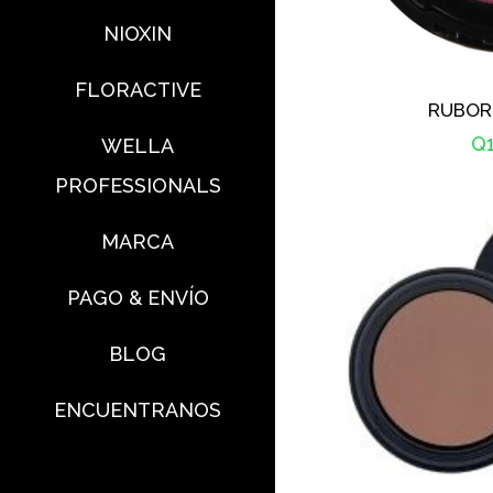
NIOXIN
FLORACTIVE
RUBOR
Pr
Q1
WELLA
ha
PROFESSIONALS
MARCA
PAGO & ENVÍO
BLOG
ENCUENTRANOS