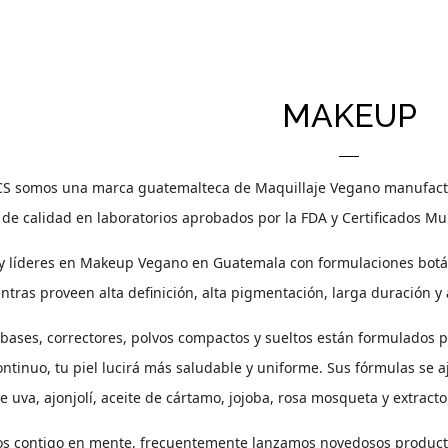
MAKEUP
 somos una marca guatemalteca de Maquillaje Vegano manufactu
 de calidad en laboratorios aprobados por la FDA y Certificados 
 y líderes en Makeup Vegano en Guatemala con formulaciones botáni
ras proveen alta definición, alta pigmentación, larga duración y a
bases, correctores, polvos compactos y sueltos están formulados p
ontinuo, tu piel lucirá más saludable y uniforme. Sus fórmulas se a
e uva, ajonjolí, aceite de cártamo, jojoba, rosa mosqueta y extrac
 contigo en mente, frecuentemente lanzamos novedosos producto