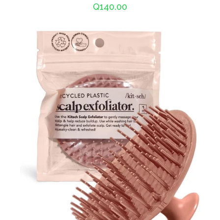
Precio
Q140.00
habitual