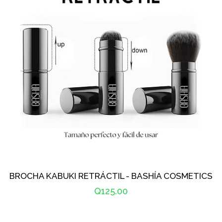
BASHÍA PRO
DS LABS
NIOXIN
FLORACTIVE
WELLA
BROCHA KABUKI RETRÁCTIL - BASHÍA COSMETICS
PROFESSIONALS
Precio
Q125.00
habitual
MARCA