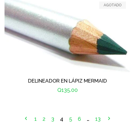
AGOTADO
DELINEADOR EN LÁPIZ MERMAID
Precio
Q135.00
habitual
1
2
3
4
5
6
…
13