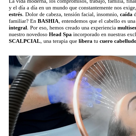
La vida moderna, los compromisos, trabajo, familia, fina
y el día a día en un mundo que constantemente nos exige,
estrés
. Dolor de cabeza, tensión facial, insomnio,
caída
d
familiar? En
BASHIA
, entendemos que el cabello es una
integral
. Por eso, hemos creado una experiencia
multise
nuestro novedoso
Head Spa
incorporado en nuestras excl
SCALPCIAL
, una terapia que
libera
tu
cuero
cabellud