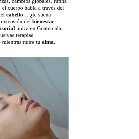
nzas, cambios globales, rutina
 el cuerpo habla a través del
el
cabello
… ¿te suena
 extensión del
bienestar
nsorial
única en Guatemala:
usivas terapias
o
mientras nutre tu
alma
.