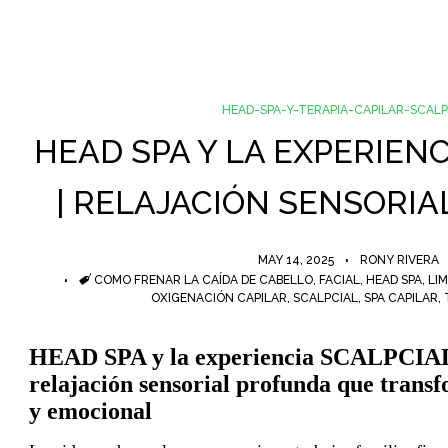
HEAD-SPA-Y-TERAPIA-CAPILAR-SCALP
HEAD SPA Y LA EXPERIENC
| RELAJACIÓN SENSORI
MAY 14, 2025
RONY RIVERA
ETIQUETAS
COMO FRENAR LA CAÍDA DE CABELLO
,
FACIAL
,
HEAD SPA
,
LIM
OXIGENACIÓN CAPILAR
,
SCALPCIAL
,
SPA CAPILAR
,
HEAD SPA y la experiencia SCALPCIAL
relajación sensorial profunda que transf
y emocional