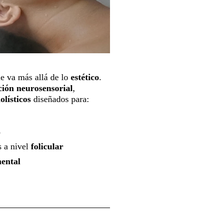
e va más allá de lo
estético
.
ción
neurosensorial
,
olísticos
diseñados para:
o
s a nivel
folicular
ental