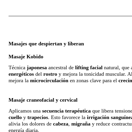
Masajes que despiertan y liberan
Masaje Kobido
Técnica
japonesa
ancestral de
lifting
facial
natural, que 
energéticos
del
rostro
y mejora la tonicidad muscular. Al
mejora la
microcirculación
en zonas clave para el
creci
Masaje craneofacial y cervical
Aplicamos una
secuencia
terapéutica
que libera tension
cuello
y
trapecios
. Esto favorece la
irrigación
sanguíne
alivia los dolores de
cabeza
,
migraña
y reduce contractur
energía diaria.