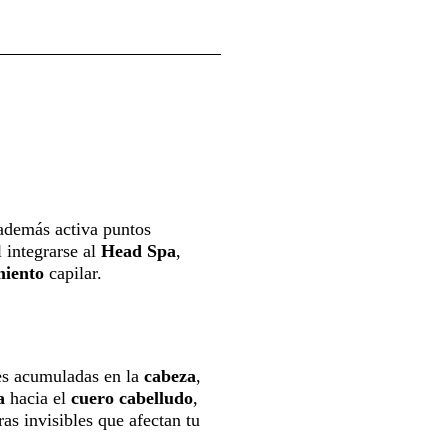
además activa puntos
 integrarse al
Head Spa
,
miento
capilar.
es acumuladas en la
cabeza
,
a
hacia el
cuero
cabelludo
,
as invisibles que afectan tu